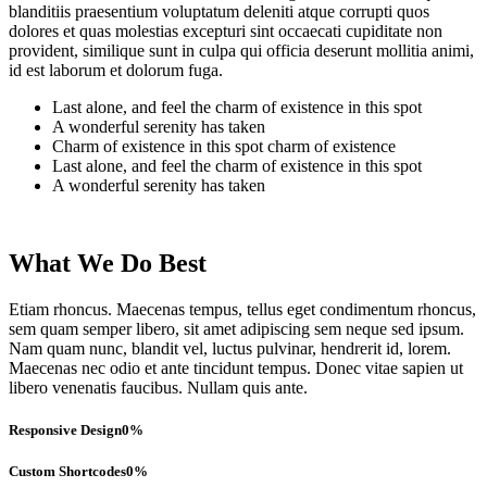
blanditiis praesentium voluptatum deleniti atque corrupti quos
dolores et quas molestias excepturi sint occaecati cupiditate non
provident, similique sunt in culpa qui officia deserunt mollitia animi,
id est laborum et dolorum fuga.
Last alone, and feel the charm of existence in this spot
A wonderful serenity has taken
Charm of existence in this spot charm of existence
Last alone, and feel the charm of existence in this spot
A wonderful serenity has taken
What We Do Best
Etiam rhoncus. Maecenas tempus, tellus eget condimentum rhoncus,
sem quam semper libero, sit amet adipiscing sem neque sed ipsum.
Nam quam nunc, blandit vel, luctus pulvinar, hendrerit id, lorem.
Maecenas nec odio et ante tincidunt tempus. Donec vitae sapien ut
libero venenatis faucibus. Nullam quis ante.
Responsive Design
0
%
Custom Shortcodes
0
%