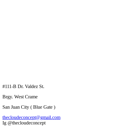
#111-B Dr. Valdez St.
Brgy. West Crame
San Juan City ( Blue Gate )
thecloudeconcept@gmail.com
Ig @thecloudeconcept