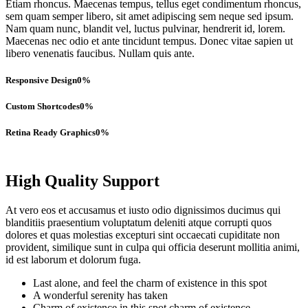
Etiam rhoncus. Maecenas tempus, tellus eget condimentum rhoncus,
sem quam semper libero, sit amet adipiscing sem neque sed ipsum.
Nam quam nunc, blandit vel, luctus pulvinar, hendrerit id, lorem.
Maecenas nec odio et ante tincidunt tempus. Donec vitae sapien ut
libero venenatis faucibus. Nullam quis ante.
Responsive Design
0
%
Custom Shortcodes
0
%
Retina Ready Graphics
0
%
High Quality Support
At vero eos et accusamus et iusto odio dignissimos ducimus qui
blanditiis praesentium voluptatum deleniti atque corrupti quos
dolores et quas molestias excepturi sint occaecati cupiditate non
provident, similique sunt in culpa qui officia deserunt mollitia animi,
id est laborum et dolorum fuga.
Last alone, and feel the charm of existence in this spot
A wonderful serenity has taken
Charm of existence in this spot charm of existence