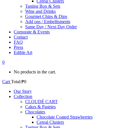
Cereal Clusters
Tasting Box & Sets
Wine and Drinks
Gourmet Chips & Dips
Add ons / Embellisments
Same Day / Next Day Order
Corporate & Events
Contact
FAQ
Press
Edible Art
0
No products in the cart.
Cart
Total:
₱
0
Our Story
Collection
CLOUDÉ CART
Cakes & Pastries
Chocolates
Chocolate Coated Strawberries
Cereal Clusters
Tasting Box & Sets